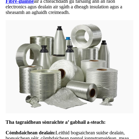
Fibre-glainne
air a chleachdadh gu farsaing ann an raon
electronics agus dealain air sgàth a dheagh insulation agus a
sheasamh an aghaidh creimeadh.
Tha tagraidhean sònraichte a’ gabhail a-steach:
Còmhdaichean dealain:
Leithid bogsaichean suidse dealain,
bogsaichean uèir, còmhdaichean pannal ionnstramaidean, msaa.