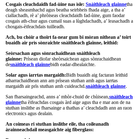
Cosgais cleachdaidh fad-ùine nas ìsle:
Snàithleach glainne
tha
deagh sheasmhachd agus beatha seirbheis fhada aige, a tha a’
ciallachadh, rè a’ phròiseas cleachdaidh fad-ùine, gum faodar
cosgais ath-chur agus cumail suas a lùghdachadh, a’ leasachadh a
chosgais-èifeachdais tuilleadh.
Ach, bu chòir a thoirt fa-near gum bi mòran nithean a’ toirt
buaidh air prìs sònraichte snàithleach glainne, leithid:
Seòrsachan agus sònrachaidhean snàithleach
glainne:
Prìsean diofar sheòrsaichean agus sònrachaidhean
de
snàithleach glainne
bidh eadar-dhealaichte.
Solar agus iarrtas margaidh:
Bidh buaidh aig factaran leithid
atharrachaidhean ann am prìsean stuthan amh agus iarrtas
margaidh air prìs stuthan amh cuideachd.
snàithleach glainne
.
San fharsaingeachd, anns a’ mhòr-chuid de chùisean,
snàithleach
glainne
tha èifeachdas cosgais àrd aige agus tha e mar aon de na
stuthan inslithe as fharsainge a thathas a’ cleachdadh ann an raon
electronics agus dealain.
An coimeas ri stuthan inslithe eile, tha coileanadh
àrainneachdail measgaichte aig fiberglass: