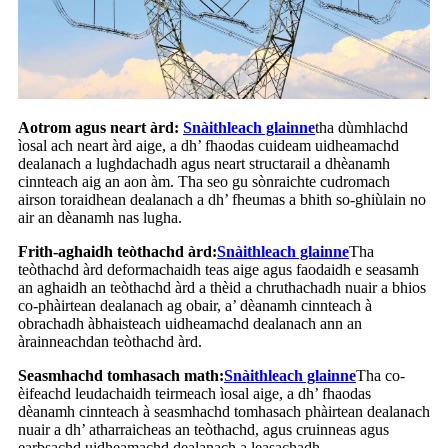
Aotrom agus neart àrd:
Snàithleach glainne
tha dùmhlachd
ìosal ach neart àrd aige, a dh’ fhaodas cuideam uidheamachd
dealanach a lughdachadh agus neart structarail a dhèanamh
cinnteach aig an aon àm. Tha seo gu sònraichte cudromach
airson toraidhean dealanach a dh’ fheumas a bhith so-ghiùlain no
air an dèanamh nas lugha.
Frith-aghaidh teòthachd àrd:
Snàithleach glainne
Tha
teòthachd àrd deformachaidh teas aige agus faodaidh e seasamh
an aghaidh an teòthachd àrd a thèid a chruthachadh nuair a bhios
co-phàirtean dealanach ag obair, a’ dèanamh cinnteach à
obrachadh àbhaisteach uidheamachd dealanach ann an
àrainneachdan teòthachd àrd.
Seasmhachd tomhasach math:
Snàithleach glainne
Tha co-
èifeachd leudachaidh teirmeach ìosal aige, a dh’ fhaodas
dèanamh cinnteach à seasmhachd tomhasach phàirtean dealanach
nuair a dh’ atharraicheas an teòthachd, agus cruinneas agus
earbsachd uidheamachd dealanach a leasachadh.