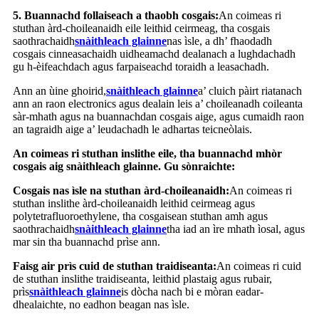
5. Buannachd follaiseach a thaobh cosgais:
An coimeas ri
stuthan àrd-choileanaidh eile leithid ceirmeag, tha cosgais
saothrachaidh
snàithleach glainne
nas ìsle, a dh’ fhaodadh
cosgais cinneasachaidh uidheamachd dealanach a lughdachadh
gu h-èifeachdach agus farpaiseachd toraidh a leasachadh.
Ann an ùine ghoirid,
snàithleach glainne
a’ cluich pàirt riatanach
ann an raon electronics agus dealain leis a’ choileanadh coileanta
sàr-mhath agus na buannachdan cosgais aige, agus cumaidh raon
an tagraidh aige a’ leudachadh le adhartas teicneòlais.
An coimeas ri stuthan inslithe eile, tha buannachd mhòr
cosgais aig snàithleach glainne. Gu sònraichte:
Cosgais nas ìsle na stuthan àrd-choileanaidh:
An coimeas ri
stuthan inslithe àrd-choileanaidh leithid ceirmeag agus
polytetrafluoroethylene, tha cosgaisean stuthan amh agus
saothrachaidh
snàithleach glainne
tha iad an ìre mhath ìosal, agus
mar sin tha buannachd prìse ann.
Faisg air prìs cuid de stuthan traidiseanta:
An coimeas ri cuid
de stuthan inslithe traidiseanta, leithid plastaig agus rubair,
prìs
snàithleach glainne
is dòcha nach bi e mòran eadar-
dhealaichte, no eadhon beagan nas ìsle.