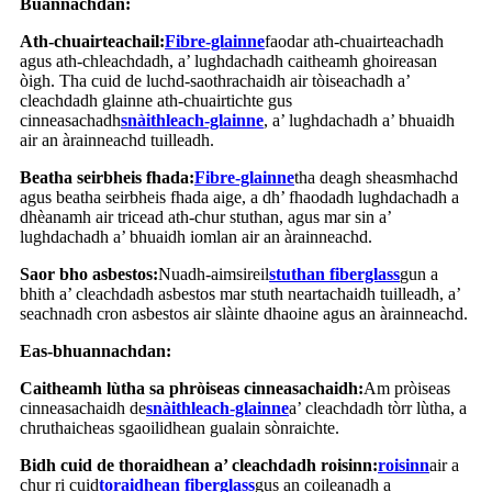
Buannachdan:
Ath-chuairteachail:
Fibre-glainne
faodar ath-chuairteachadh
agus ath-chleachdadh, a’ lughdachadh caitheamh ghoireasan
òigh. Tha cuid de luchd-saothrachaidh air tòiseachadh a’
cleachdadh glainne ath-chuairtichte gus
cinneasachadh
snàithleach-glainne
, a’ lughdachadh a’ bhuaidh
air an àrainneachd tuilleadh.
Beatha seirbheis fhada:
Fibre-glainne
tha deagh sheasmhachd
agus beatha seirbheis fhada aige, a dh’ fhaodadh lughdachadh a
dhèanamh air tricead ath-chur stuthan, agus mar sin a’
lughdachadh a’ bhuaidh iomlan air an àrainneachd.
Saor bho asbestos:
Nuadh-aimsireil
stuthan fiberglass
gun a
bhith a’ cleachdadh asbestos mar stuth neartachaidh tuilleadh, a’
seachnadh cron asbestos air slàinte dhaoine agus an àrainneachd.
Eas-bhuannachdan:
Caitheamh lùtha sa phròiseas cinneasachaidh:
Am pròiseas
cinneasachaidh de
snàithleach-glainne
a’ cleachdadh tòrr lùtha, a
chruthaicheas sgaoilidhean gualain sònraichte.
Bidh cuid de thoraidhean a’ cleachdadh roisinn:
roisinn
air a
chur ri cuid
toraidhean fiberglass
gus an coileanadh a