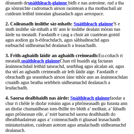
dèanamh de
snàithleach-glainne
bidh e nas aotroime, rud a tha
gu sònraichte cudromach airson raointean a tha mothachail air
cuideam leithid innealan gluasadach agus aerospace.
2. Coileanadh inslithe sàr-mhath:
Snàithleach glainne
'S e
stuth inslithe sàr-mhath a th' ann le inslithe dealain mòran nas
àirde na meatailt. Faodaidh e casg a chuir air cuairtean goirid
agus aodion gu h-èifeachdach, agus sàbhailteachd agus
earbsachd uidheamachd dealanach a leasachadh.
3. Frith-aghaidh làidir an aghaidh creimeadh:
Eu-coltach ri
meatailt,
snàithleach glainne
Chan eil buaidh aig factaran
àrainneachdail leithid taiseachd, searbhag agus alcalan air, agus
tha strì an aghaidh creimeadh air leth làidir aige. Faodaidh e
obrachadh gu seasmhach airson ùine mhòr ann an àrainneachdan
cruaidh agus beatha seirbheis uidheamachd dealanach a
leudachadh.
4. Saorsa dealbhaidh nas àirde:
Snàithleach glainne
faodar a
chur ri chèile le diofar roisinn agus a phròiseasadh gu furasta ann
an diofar chumaidhean iom-fhillte tro bhith a’ molltair, a’ lùbadh
agus pròiseasan eile, a’ toirt barrachd saorsa dealbhaidh do
dhealbhadairean agus a’ coinneachadh ri gluasad leasachaidh
miniaturization, cuideam aotrom agus amalachadh uidheamachd
dealanach.