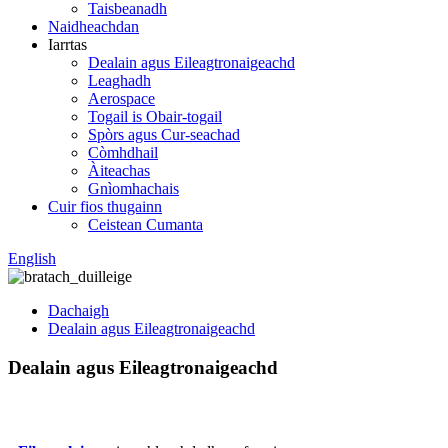
Taisbeanadh
Naidheachdan
Iarrtas
Dealain agus Eileagtronaigeachd
Leaghadh
Aerospace
Togail is Obair-togail
Spòrs agus Cur-seachad
Còmhdhail
Àiteachas
Gnìomhachais
Cuir fios thugainn
Ceistean Cumanta
English
Dachaigh
Dealain agus Eileagtronaigeachd
Dealain agus Eileagtronaigeachd