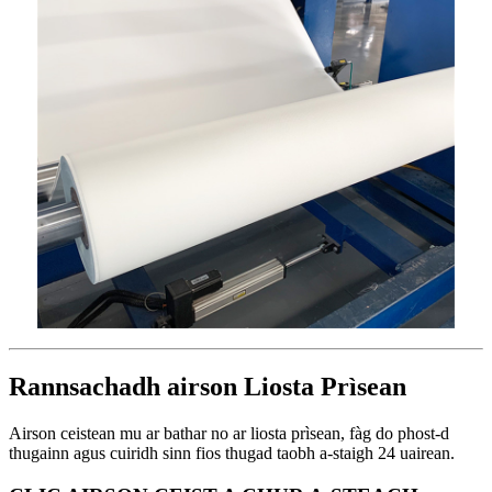
Rannsachadh airson Liosta Prìsean
Airson ceistean mu ar bathar no ar liosta prìsean, fàg do phost-d
thugainn agus cuiridh sinn fios thugad taobh a-staigh 24 uairean.