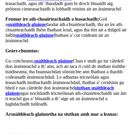
leasachadh, agus dh’ fhaodadh gum bi droch bhuaidh aig
pròiseas cinneasachaidh is lobhadh roisinn air an àrainneachd.
Feumar ìre ath-chuairteachaidh a leasachadh:
Ged
a
snàithleach-glainne
faodar ath-chuairteachadh, tha an ìre ath-
chuairteachaidh fhèin fhathast ìosal, agus tha tòrr air a thilgeil air
falbh
snàithleach-glainne
fhathast a’ cur cuideam air an
àrainneachd.
Geàrr-chunntas:
Gu coitcheann,
snàithleach glainne
Chan e stuth gu tur càirdeil
don àrainneachd a th’ ann, ach an taca ri cuid de stuthan inslithe
traidiseanta, tha buannachdan sònraichte ann fhathast a thaobh
coileanadh àrainneachdail. Le adhartas teicneòlais agus
leasachadh mothachaidh àrainneachdail, thathas a’ creidsinn gu
bheil e nas càirdeile don àrainneachd
stuthan snàithleach
glainne
agus nochdaidh teicneòlasan ath-chuairteachaidh san àm
ri teachd gus a’ bhuaidh a th’ aige air an àrainneachd a
lughdachadh tuilleadh.
Ar
snàithleach-glainne
tha na stuthan amh mar a leanas
: