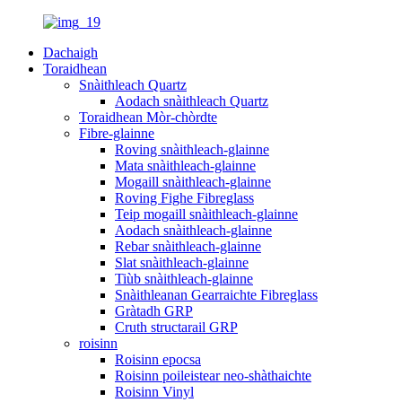
Dachaigh
Toraidhean
Snàithleach Quartz
Aodach snàithleach Quartz
Toraidhean Mòr-chòrdte
Fibre-glainne
Roving snàithleach-glainne
Mata snàithleach-glainne
Mogaill snàithleach-glainne
Roving Fighe Fibreglass
Teip mogaill snàithleach-glainne
Aodach snàithleach-glainne
Rebar snàithleach-glainne
Slat snàithleach-glainne
Tiùb snàithleach-glainne
Snàithleanan Gearraichte Fibreglass
Gràtadh GRP
Cruth structarail GRP
roisinn
Roisinn epocsa
Roisinn poileistear neo-shàthaichte
Roisinn Vinyl