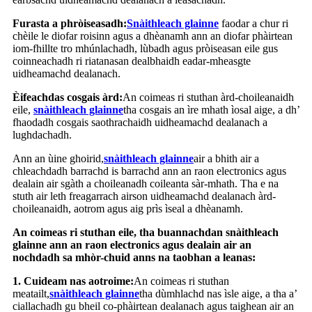
Furasta a phròiseasadh:
Snàithleach glainne
faodar a chur ri
chèile le diofar roisinn agus a dhèanamh ann an diofar phàirtean
iom-fhillte tro mhúnlachadh, lùbadh agus pròiseasan eile gus
coinneachadh ri riatanasan dealbhaidh eadar-mheasgte
uidheamachd dealanach.
Èifeachdas cosgais àrd:
An coimeas ri stuthan àrd-choileanaidh
eile,
snàithleach glainne
tha cosgais an ìre mhath ìosal aige, a dh’
fhaodadh cosgais saothrachaidh uidheamachd dealanach a
lughdachadh.
Ann an ùine ghoirid,
snàithleach glainne
air a bhith air a
chleachdadh barrachd is barrachd ann an raon electronics agus
dealain air sgàth a choileanadh coileanta sàr-mhath. Tha e na
stuth air leth freagarrach airson uidheamachd dealanach àrd-
choileanaidh, aotrom agus aig prìs ìseal a dhèanamh.
An coimeas ri stuthan eile, tha buannachdan snàithleach
glainne ann an raon electronics agus dealain air an
nochdadh sa mhòr-chuid anns na taobhan a leanas:
1. Cuideam nas aotroime:
An coimeas ri stuthan
meatailt,
snàithleach glainne
tha dùmhlachd nas ìsle aige, a tha a’
ciallachadh gu bheil co-phàirtean dealanach agus taighean air an