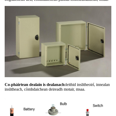
Co-phàirtean dealain is dealanach:
leithid inslitheoirí, innealan
inslitheach, còmhdaichean deireadh motair, msaa.