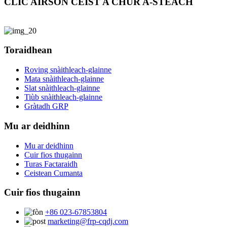
CLIC AIRSON CEIST A CHUR A-STEACH
Toraidhean
Roving snàithleach-glainne
Mata snàithleach-glainne
Slat snàithleach-glainne
Tiùb snàithleach-glainne
Gràtadh GRP
Mu ar deidhinn
Mu ar deidhinn
Cuir fios thugainn
Turas Factaraidh
Ceistean Cumanta
Cuir fios thugainn
+86 023-67853804
marketing@frp-cqdj.com