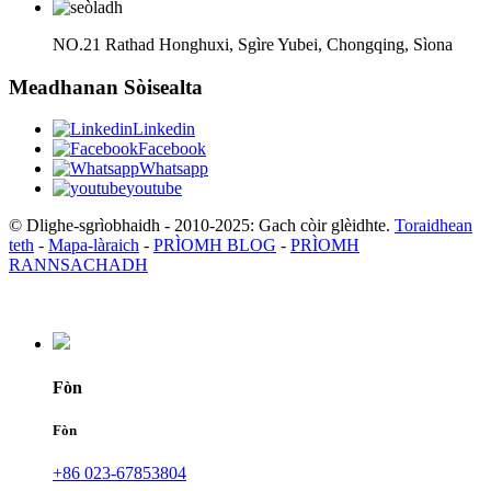
NO.21 Rathad Honghuxi, Sgìre Yubei, Chongqing, Sìona
Meadhanan Sòisealta
Linkedin
Facebook
Whatsapp
youtube
© Dlighe-sgrìobhaidh - 2010-2025: Gach còir glèidhte.
Toraidhean
teth
-
Mapa-làraich
-
PRÌOMH BLOG
-
PRÌOMH
RANNSACHADH
Fòn
Fòn
+86 023-67853804