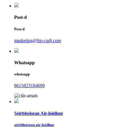
Post-d
Post-d
marketing@frp-cqdj.com
Whatsapp
whatsapp
8615823184699
Seirbheisean Air-loidhne
seirbheisean air-loidhne