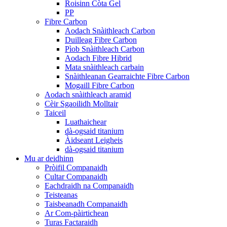
Roisinn Còta Gel
PP
Fibre Carbon
Aodach Snàithleach Carbon
Duilleag Fibre Carbon
Pìob Snàithleach Carbon
Aodach Fibre Hibrid
Mata snàithleach carbain
Snàithleanan Gearraichte Fibre Carbon
Mogaill Fibre Carbon
Aodach snàithleach aramid
Cèir Sgaoilidh Molltair
Taiceil
Luathaichear
dà-ogsaid titanium
Àidseant Leigheis
dà-ogsaid titanium
Mu ar deidhinn
Pròifil Companaidh
Cultar Companaidh
Eachdraidh na Companaidh
Teisteanas
Taisbeanadh Companaidh
Ar Com-pàirtichean
Turas Factaraidh