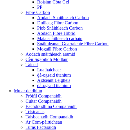
Roisinn Còta Gel
PP
Fibre Carbon
Aodach Snàithleach Carbon
Duilleag Fibre Carbon
Pìob Snàithleach Carbon
Aodach Fibre Hibrid
Mata snàithleach carbain
Snàithleanan Gearraichte Fibre Carbon
Mogaill Fibre Carbon
Aodach snàithleach aramid
Cèir Sgaoilidh Molltair
Taiceil
Luathaichear
dà-ogsaid titanium
Àidseant Leigheis
dà-ogsaid titanium
Mu ar deidhinn
Pròifil Companaidh
Cultar Companaidh
Eachdraidh na Companaidh
Teisteanas
Taisbeanadh Companaidh
Ar Com-pàirtichean
Turas Factaraidh