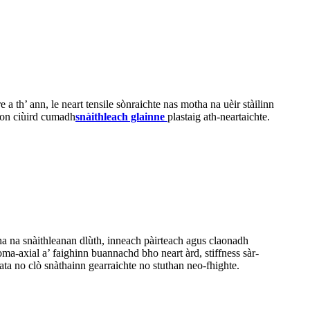
a th’ ann, le neart tensile sònraichte nas motha na uèir stàilinn
rson ciùird cumadh
snàithleach glainne
plastaig ath-neartaichte.
 Tha na snàithleanan dlùth, inneach pàirteach agus claonadh
oma-axial a’ faighinn buannachd bho neart àrd, stiffness sàr-
ta no clò snàthainn gearraichte no stuthan neo-fhighte.