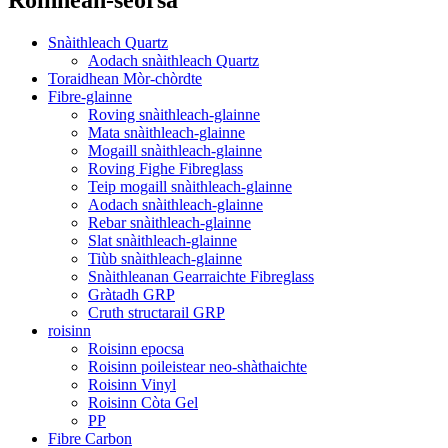
Snàithleach Quartz
Aodach snàithleach Quartz
Toraidhean Mòr-chòrdte
Fibre-glainne
Roving snàithleach-glainne
Mata snàithleach-glainne
Mogaill snàithleach-glainne
Roving Fighe Fibreglass
Teip mogaill snàithleach-glainne
Aodach snàithleach-glainne
Rebar snàithleach-glainne
Slat snàithleach-glainne
Tiùb snàithleach-glainne
Snàithleanan Gearraichte Fibreglass
Gràtadh GRP
Cruth structarail GRP
roisinn
Roisinn epocsa
Roisinn poileistear neo-shàthaichte
Roisinn Vinyl
Roisinn Còta Gel
PP
Fibre Carbon