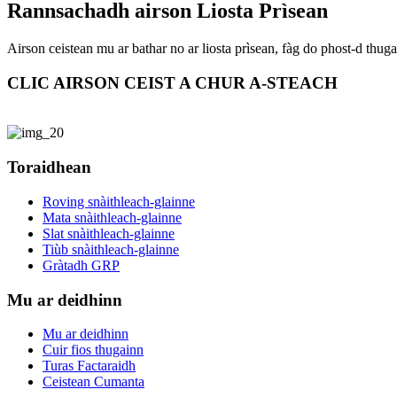
Rannsachadh airson Liosta Prìsean
Airson ceistean mu ar bathar no ar liosta prìsean, fàg do phost-d thuga
CLIC AIRSON CEIST A CHUR A-STEACH
Toraidhean
Roving snàithleach-glainne
Mata snàithleach-glainne
Slat snàithleach-glainne
Tiùb snàithleach-glainne
Gràtadh GRP
Mu ar deidhinn
Mu ar deidhinn
Cuir fios thugainn
Turas Factaraidh
Ceistean Cumanta