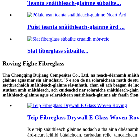
Teanta snàithleach-glainne sùbailte...
Puist teanta snàithleach-glainne àrd ...
Slat fiberglass sùbailte...
Roving Fighe Fibreglass
Tha Chongqing Dujiang Composites Co., Ltd. na neach-dèanamh snàithleac
glainne agus mar sin air adhart. 'S e aon de na solaraichean math de s
saothrachaidh snàithleach-glainne sàr-mhath, chan eil ach beagan de l
stuthan amh snàithleach, ach cuideachd nar solaraiche snàithleach-glain
snàithleach-glainne agus solaraichean snàithleach-glainne air feadh Sìon
Teip Fibreglass Drywall E Glass Woven Ro
Is e teip snàithleach-glainne aodach a tha air a dhèanamh
àrd-neart leithid bàtaichean, carbadan rèile, tancaichean