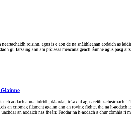
eartachaidh roisinn, agus is e aon de na snàithleanan aodaich as làidire 
eachdadh gu farsaing ann am pròiseas meacanaigeach làimhe agus pasg ai
-Glainne
steach aodach aon-stiùiridh, dà-axial, trì-axial agus ceithir-cheàrnach.
 Leis an criomag filament againn ann an roving fighte, tha na h-aodach i
d uachdar an aodaich nas fheàrr. Faodar na h-aodach a chur còmhla ri ma