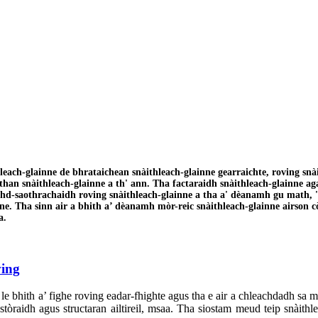
h-glainne de bhrataichean snàithleach-glainne gearraichte, roving snàith
tuthan snàithleach-glainne a th' ann. Tha factaraidh snàithleach-glainne
uchd-saothrachaidh roving snàithleach-glainne a tha a' dèanamh gu math, 
ne. Tha sinn air a bhith a’ dèanamh mòr-reic snàithleach-glainne airson cò
a.
ving
 le bhith a’ fighe roving eadar-fhighte agus tha e air a chleachdadh sa
 stòraidh agus structaran ailtireil, msaa. Tha siostam meud teip snàithl