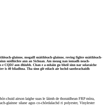
leach-glainne, mogaill snàithleach-glainne, roving fighte snàithleach-
 againn suidhichte ann an Sichuan. Am measg nan iomadh neach-
's e CQDJ aon dhiubh. Chan e a-mhàin gu bheil sinn nar solaraiche
rr is 40 bliadhna. Tha sinn glè eòlach air luchd-saothrachaidh
 mhòr-chuid airson laighe suas le làimh de thoraidhean FRP mòra,
each-glainne silane agus co-chòrdalachd ri polyester, Vinylester