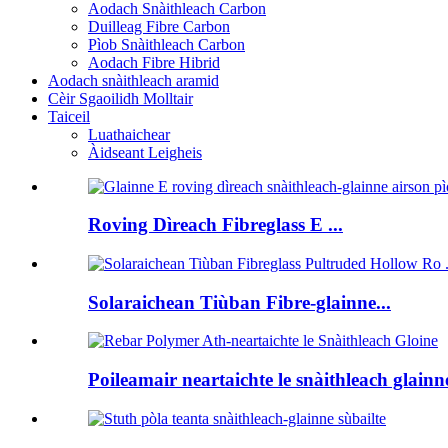
Aodach Snàithleach Carbon
Duilleag Fibre Carbon
Pìob Snàithleach Carbon
Aodach Fibre Hibrid
Aodach snàithleach aramid
Cèir Sgaoilidh Molltair
Taiceil
Luathaichear
Àidseant Leigheis
Roving Dìreach Fibreglass E ...
Solaraichean Tiùban Fibre-glainne...
Poileamair neartaichte le snàithleach glainne