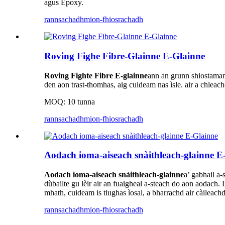
agus Epoxy.
rannsachadh
mion-fhiosrachadh
Roving Fighe Fibre-Glainne E-Glainne
Roving Fighte Fibre E-glainne
ann an grunn shiostaman n
den aon trast-thomhas, aig cuideam nas ìsle. ​​air a chl
MOQ: 10 tunna
rannsachadh
mion-fhiosrachadh
Aodach ioma-aiseach snàithleach-glainne E
Aodach ioma-aiseach snàithleach-glainne
a’ gabhail a-
dùbailte gu lèir air an fuaigheal a-steach do aon aodach.
mhath, cuideam is tiughas ìosal, a bharrachd air càileach
rannsachadh
mion-fhiosrachadh