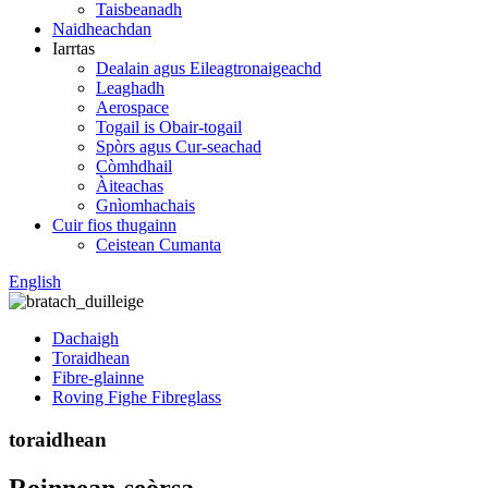
Taisbeanadh
Naidheachdan
Iarrtas
Dealain agus Eileagtronaigeachd
Leaghadh
Aerospace
Togail is Obair-togail
Spòrs agus Cur-seachad
Còmhdhail
Àiteachas
Gnìomhachais
Cuir fios thugainn
Ceistean Cumanta
English
Dachaigh
Toraidhean
Fibre-glainne
Roving Fighe Fibreglass
toraidhean
Roinnean-seòrsa